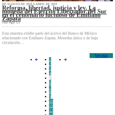
DE AGOSTO DE 2018 A ABRIL DE 2019
Reforma, libertad, justicia y ley. La
moneda del Ejército Libertador del Sur
en el centenario luctuoso de Emiliano
Zapata
Sala Siglo XX
Esta muestra exhibe parte del acervo del Banco de México
relacionado con Emiliano Zapata. Monedas única y de baja
circulación…
Ver más
1
2
3
4
5
6
7
8
9
10
11
12
13