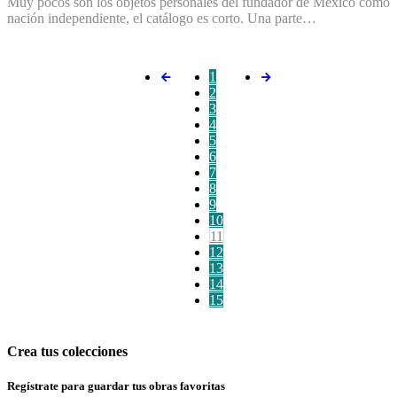
Muy pocos son los objetos personales del fundador de México como
nación independiente, el catálogo es corto. Una parte…
1
2
3
4
5
6
7
8
9
10
11
12
13
14
15
Crea tus colecciones
Regístrate para guardar tus obras favoritas