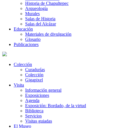
Historia de Chapultepec
Arqueología
Murales
Salas de Historia
Salas del Alcázar
Educación
Materiales de divulgación
Glosario
Publicaciones
Colección
Curadurías
Colección
Gigapixel
Visita
Información general
Exposiciones
Agenda
Exposición: Bordado, de la virtud
Biblioteca
Servicios
Visitas guiadas
El Museo