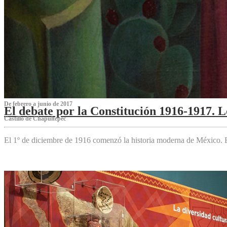
De febrero a junio de 2017
El debate por la Constitución 1916-1917. 
Castillo de Chapultepec
El 1º de diciembre de 1916 comenzó la historia moderna de México. Es