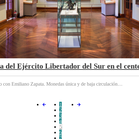
da del Ejército Libertador del Sur en el cen
do con Emiliano Zapata. Monedas única y de baja circulación…
1
2
3
4
5
6
7