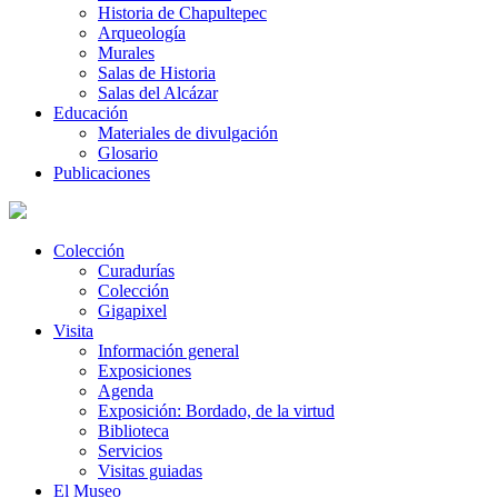
Historia de Chapultepec
Arqueología
Murales
Salas de Historia
Salas del Alcázar
Educación
Materiales de divulgación
Glosario
Publicaciones
Colección
Curadurías
Colección
Gigapixel
Visita
Información general
Exposiciones
Agenda
Exposición: Bordado, de la virtud
Biblioteca
Servicios
Visitas guiadas
El Museo