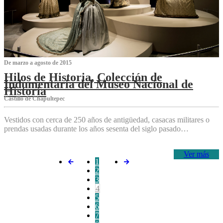
De marzo a agosto de 2015
Hilos de Historia, Colección de
Indumentaria del Museo Nacional de
Historia
Castillo de Chapultepec
Vestidos con cerca de 250 años de antigüedad, casacas militares o
prendas usadas durante los años sesenta del siglo pasado…
Ver más
1
2
3
4
5
6
7