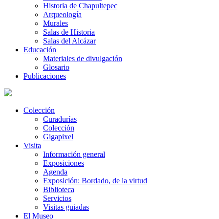
Historia de Chapultepec
Arqueología
Murales
Salas de Historia
Salas del Alcázar
Educación
Materiales de divulgación
Glosario
Publicaciones
Colección
Curadurías
Colección
Gigapixel
Visita
Información general
Exposiciones
Agenda
Exposición: Bordado, de la virtud
Biblioteca
Servicios
Visitas guiadas
El Museo