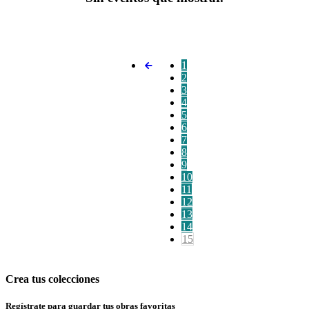
1
2
3
4
5
6
7
8
9
10
11
12
13
14
15
Crea tus colecciones
Regístrate para guardar tus obras favoritas