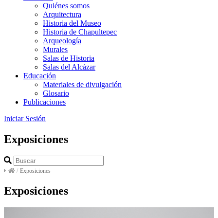
Quiénes somos
Arquitectura
Historia del Museo
Historia de Chapultepec
Arqueología
Murales
Salas de Historia
Salas del Alcázar
Educación
Materiales de divulgación
Glosario
Publicaciones
Iniciar Sesión
Exposiciones
/
Exposiciones
Exposiciones