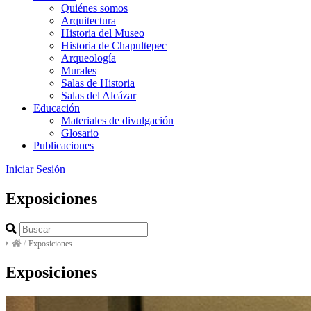
Quiénes somos
Arquitectura
Historia del Museo
Historia de Chapultepec
Arqueología
Murales
Salas de Historia
Salas del Alcázar
Educación
Materiales de divulgación
Glosario
Publicaciones
Iniciar Sesión
Exposiciones
/
Exposiciones
Exposiciones