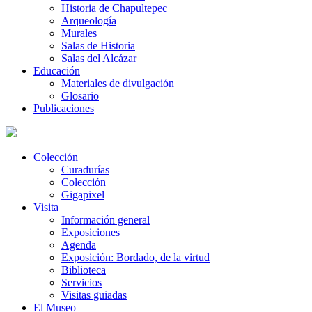
Historia de Chapultepec
Arqueología
Murales
Salas de Historia
Salas del Alcázar
Educación
Materiales de divulgación
Glosario
Publicaciones
Colección
Curadurías
Colección
Gigapixel
Visita
Información general
Exposiciones
Agenda
Exposición: Bordado, de la virtud
Biblioteca
Servicios
Visitas guiadas
El Museo