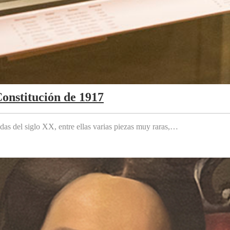
Constitución de 1917
das del siglo XX, entre ellas varias piezas muy raras,…