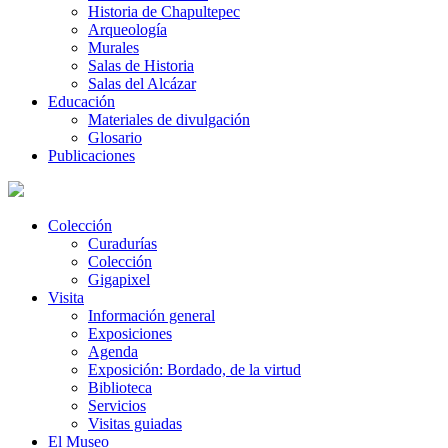
Historia de Chapultepec
Arqueología
Murales
Salas de Historia
Salas del Alcázar
Educación
Materiales de divulgación
Glosario
Publicaciones
Colección
Curadurías
Colección
Gigapixel
Visita
Información general
Exposiciones
Agenda
Exposición: Bordado, de la virtud
Biblioteca
Servicios
Visitas guiadas
El Museo