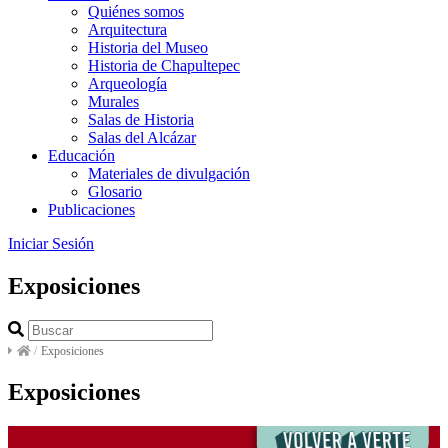
Quiénes somos
Arquitectura
Historia del Museo
Historia de Chapultepec
Arqueología
Murales
Salas de Historia
Salas del Alcázar
Educación
Materiales de divulgación
Glosario
Publicaciones
Iniciar Sesión
Exposiciones
/
Exposiciones
Exposiciones