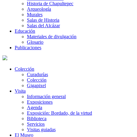
Historia de Chapultepec
Arqueología
Murales
Salas de Historia
Salas del Alcázar
Educación
Materiales de divulgación
Glosario
Publicaciones
Colección
Curadurías
Colección
Gigapixel
Visita
Información general
Exposiciones
Agenda
Exposición: Bordado, de la virtud
Biblioteca
Servicios
Visitas guiadas
El Museo