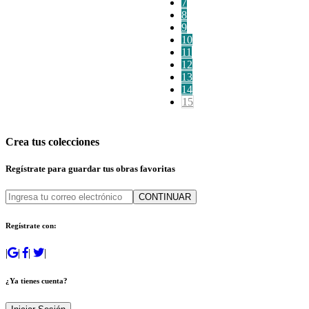
7
8
9
10
11
12
13
14
15
Crea tus colecciones
Regístrate para guardar tus obras favoritas
CONTINUAR
Regístrate con:
|
|
|
|
¿Ya tienes cuenta?