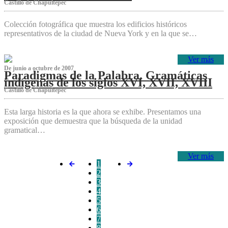
Castillo de Chapultepec
Colección fotográfica que muestra los edificios históricos
representativos de la ciudad de Nueva York y en la que se…
Ver más
De junio a octubre de 2007
Paradigmas de la Palabra. Gramáticas
indígenas de los siglos XVI, XVII, XVIII
Castillo de Chapultepec
Esta larga historia es la que ahora se exhibe. Presentamos una
exposición que demuestra que la búsqueda de la unidad
gramatical…
Ver más
1
2
3
4
5
6
7
8