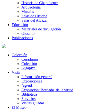
Historia de Chapultepec
Arqueología
Murales
Salas de Historia
Salas del Alcázar
Educación
Materiales de divulgación
Glosario
Publicaciones
Colección
Curadurías
Colección
Gigapixel
Visita
Información general
Exposiciones
Agenda
Exposición: Bordado, de la virtud
Biblioteca
Servicios
Visitas guiadas
El Museo