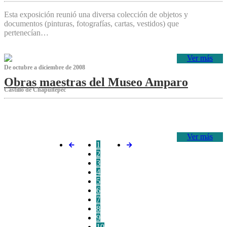
Esta exposición reunió una diversa colección de objetos y
documentos (pinturas, fotografías, cartas, vestidos) que
pertenecían…
Ver más
De octubre a diciembre de 2008
Obras maestras del Museo Amparo
Castillo de Chapultepec
‌
Ver más
1
2
3
4
5
6
7
8
9
10