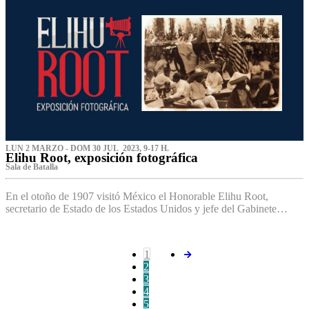
LUN 2 MARZO - DOM 30 JUL 2023, 9-17 H.
Elihu Root, exposición fotográfica
Sala de Batalla
En el otoño de 1907 visitó México el Honorable Elihu Root,
secretario de Estado de los Estados Unidos y jefe del Gabinete…
1
2
3
4
5