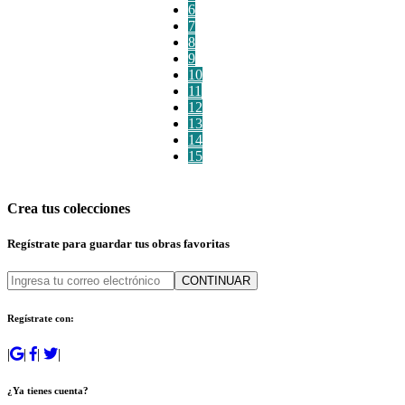
6
7
8
9
10
11
12
13
14
15
Crea tus colecciones
Regístrate para guardar tus obras favoritas
CONTINUAR
Regístrate con:
|
|
|
|
¿Ya tienes cuenta?