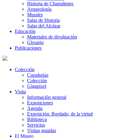
Historia de Chapultepec
Arqueología
Murales
Salas de Historia
Salas del Alcázar
Educación
Materiales de divulgación
Glosario
Publicaciones
Colección
Curadurías
Colección
Gigapixel
Visita
Información general
Exposiciones
Agenda
Exposición: Bordado, de la virtud
Biblioteca
Servicios
Visitas guiadas
El Museo