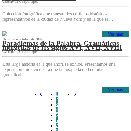
Castillo de Chapultepec
Colección fotográfica que muestra los edificios históricos
representativos de la ciudad de Nueva York y en la que se…
Ver más
De junio a octubre de 2007
Paradigmas de la Palabra. Gramáticas
indígenas de los siglos XVI, XVII, XVIII
Castillo de Chapultepec
Esta larga historia es la que ahora se exhibe. Presentamos una
exposición que demuestra que la búsqueda de la unidad
gramatical…
Ver más
1
2
3
4
5
6
7
8