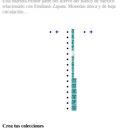
Esta muestra exhibe parte del acervo del Banco de México
relacionado con Emiliano Zapata. Monedas única y de baja
circulación…
1
2
3
4
5
6
7
8
9
10
11
12
13
14
15
Crea tus colecciones