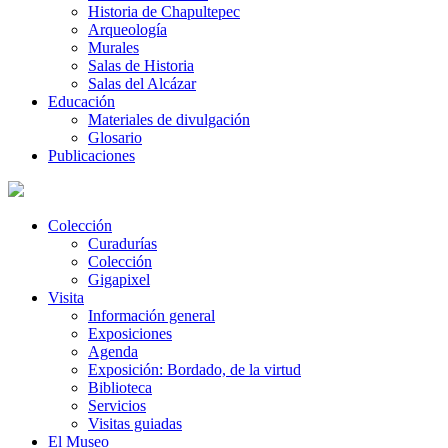
Historia de Chapultepec
Arqueología
Murales
Salas de Historia
Salas del Alcázar
Educación
Materiales de divulgación
Glosario
Publicaciones
Colección
Curadurías
Colección
Gigapixel
Visita
Información general
Exposiciones
Agenda
Exposición: Bordado, de la virtud
Biblioteca
Servicios
Visitas guiadas
El Museo