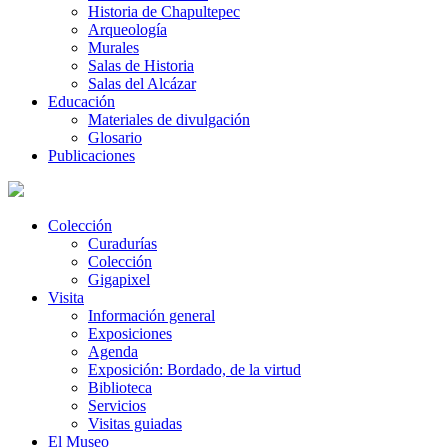
Historia de Chapultepec
Arqueología
Murales
Salas de Historia
Salas del Alcázar
Educación
Materiales de divulgación
Glosario
Publicaciones
Colección
Curadurías
Colección
Gigapixel
Visita
Información general
Exposiciones
Agenda
Exposición: Bordado, de la virtud
Biblioteca
Servicios
Visitas guiadas
El Museo