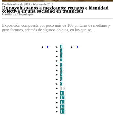
De diciembre de 2009 a febrero de 2010
De novohispanos a mexicanos: retratos e identidad
colectiva en una sociedad en transición
Castillo de Chapultepec
Exposición compuesta por poco más de 100 pinturas de mediano y
gran formato, además de algunos objetos, en los que se…
1
2
3
4
5
6
7
8
9
10
11
12
13
14
15