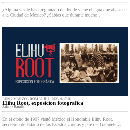
¿Alguna vez te has preguntado de dónde viene el agua que abastece
a la Ciudad de México? ¿Sabías que durante mucho…
LUN 2 MARZO - DOM 30 JUL 2023, 9-17 H.
Elihu Root, exposición fotográfica
Sala de Batalla
En el otoño de 1907 visitó México el Honorable Elihu Root,
secretario de Estado de los Estados Unidos y jefe del Gabinete…