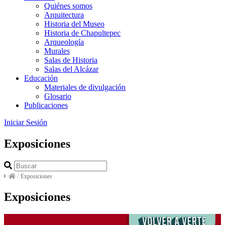
Quiénes somos
Arquitectura
Historia del Museo
Historia de Chapultepec
Arqueología
Murales
Salas de Historia
Salas del Alcázar
Educación
Materiales de divulgación
Glosario
Publicaciones
Iniciar Sesión
Exposiciones
/
Exposiciones
Exposiciones