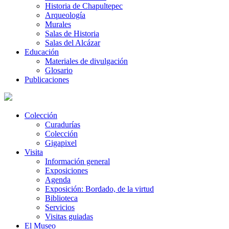
Historia de Chapultepec
Arqueología
Murales
Salas de Historia
Salas del Alcázar
Educación
Materiales de divulgación
Glosario
Publicaciones
Colección
Curadurías
Colección
Gigapixel
Visita
Información general
Exposiciones
Agenda
Exposición: Bordado, de la virtud
Biblioteca
Servicios
Visitas guiadas
El Museo