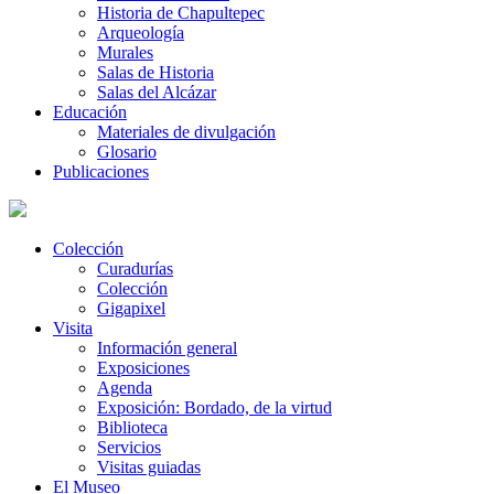
Historia de Chapultepec
Arqueología
Murales
Salas de Historia
Salas del Alcázar
Educación
Materiales de divulgación
Glosario
Publicaciones
Colección
Curadurías
Colección
Gigapixel
Visita
Información general
Exposiciones
Agenda
Exposición: Bordado, de la virtud
Biblioteca
Servicios
Visitas guiadas
El Museo