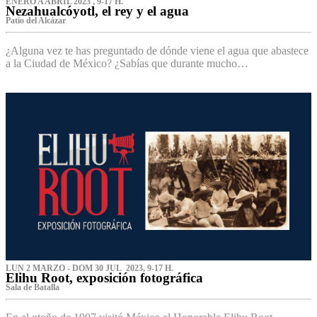
ENERO A ABRIL 2023 , 9-17 H.
Nezahualcóyotl, el rey y el agua
Patio del Alcázar
¿Alguna vez te has preguntado de dónde viene el agua que abastece
a la Ciudad de México? ¿Sabías que durante mucho…
LUN 2 MARZO - DOM 30 JUL 2023, 9-17 H.
Elihu Root, exposición fotográfica
Sala de Batalla