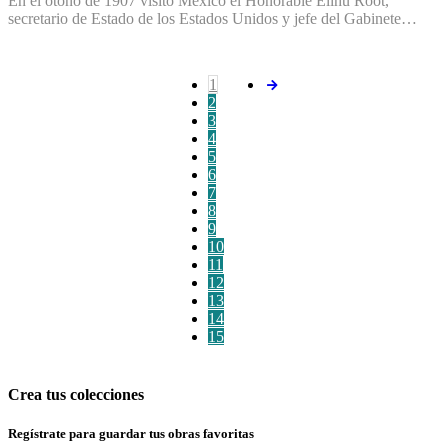
En el otoño de 1907 visitó México el Honorable Elihu Root,
secretario de Estado de los Estados Unidos y jefe del Gabinete…
1
2
3
4
5
6
7
8
9
10
11
12
13
14
15
Crea tus colecciones
Regístrate para guardar tus obras favoritas