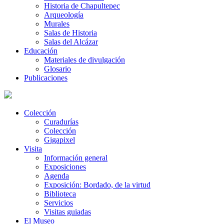
Historia de Chapultepec
Arqueología
Murales
Salas de Historia
Salas del Alcázar
Educación
Materiales de divulgación
Glosario
Publicaciones
Colección
Curadurías
Colección
Gigapixel
Visita
Información general
Exposiciones
Agenda
Exposición: Bordado, de la virtud
Biblioteca
Servicios
Visitas guiadas
El Museo