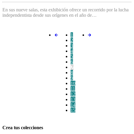
En sus nueve salas, esta exhibición ofrece un recorrido por la lucha
independentista desde sus orígenes en el año de…
1
2
3
4
5
6
7
8
9
10
11
12
13
14
15
Crea tus colecciones