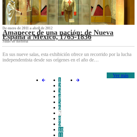
De enero de 2011 a abril de 2012
Amanecer de una nación: de Nueva
España a México, 1765-1836
Salas de historia
En sus nueve salas, esta exhibición ofrece un recorrido por la lucha
independentista desde sus orígenes en el año de…
Ver más
1
2
3
4
5
6
7
8
9
10
11