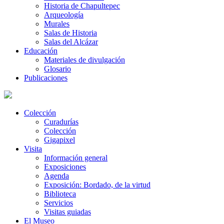
Historia de Chapultepec
Arqueología
Murales
Salas de Historia
Salas del Alcázar
Educación
Materiales de divulgación
Glosario
Publicaciones
Colección
Curadurías
Colección
Gigapixel
Visita
Información general
Exposiciones
Agenda
Exposición: Bordado, de la virtud
Biblioteca
Servicios
Visitas guiadas
El Museo