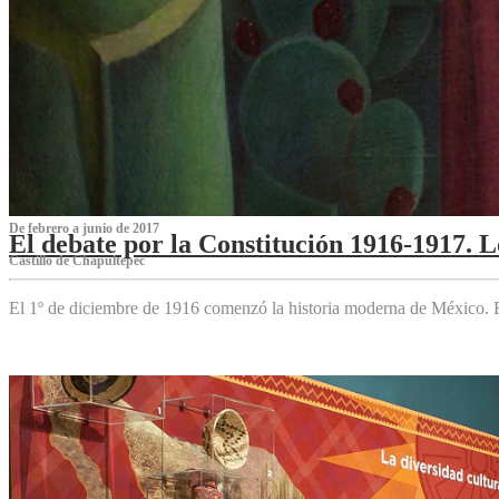
De febrero a junio de 2017
El debate por la Constitución 1916-1917. 
Castillo de Chapultepec
El 1º de diciembre de 1916 comenzó la historia moderna de México. Es