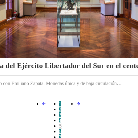
da del Ejército Libertador del Sur en el cen
do con Emiliano Zapata. Monedas única y de baja circulación…
1
2
3
4
5
6
7