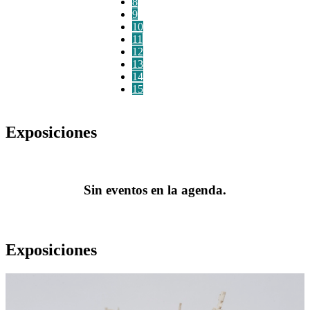
8
9
10
11
12
13
14
15
Exposiciones
Sin eventos en la agenda.
Exposiciones