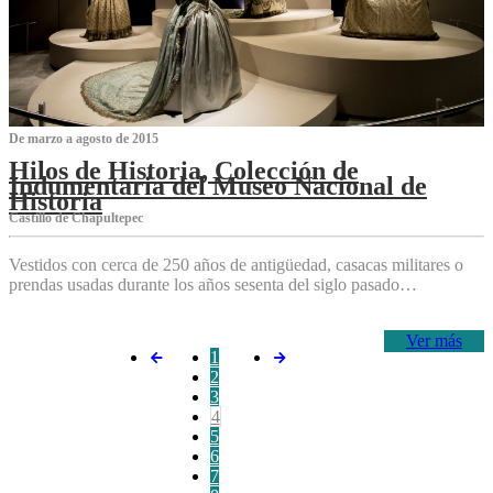
De marzo a agosto de 2015
Hilos de Historia, Colección de
Indumentaria del Museo Nacional de
Historia
Castillo de Chapultepec
Vestidos con cerca de 250 años de antigüedad, casacas militares o
prendas usadas durante los años sesenta del siglo pasado…
Ver más
1
2
3
4
5
6
7