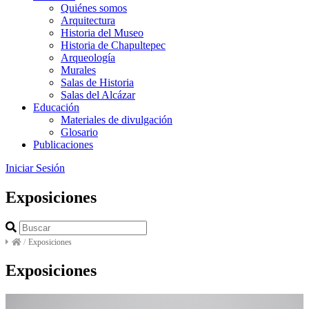
Quiénes somos
Arquitectura
Historia del Museo
Historia de Chapultepec
Arqueología
Murales
Salas de Historia
Salas del Alcázar
Educación
Materiales de divulgación
Glosario
Publicaciones
Iniciar Sesión
Exposiciones
/
Exposiciones
Exposiciones