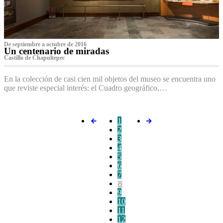
De septiembre a octubre de 2016
Un centenario de miradas
Castillo de Chapultepec
En la colección de casi cien mil objetos del museo se encuentra uno
que reviste especial interés: el Cuadro geográfico,…
1
2
3
4
5
6
7
8
9
10
11
12