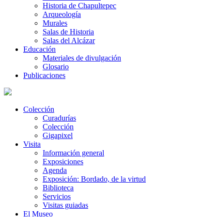
Historia de Chapultepec
Arqueología
Murales
Salas de Historia
Salas del Alcázar
Educación
Materiales de divulgación
Glosario
Publicaciones
Colección
Curadurías
Colección
Gigapixel
Visita
Información general
Exposiciones
Agenda
Exposición: Bordado, de la virtud
Biblioteca
Servicios
Visitas guiadas
El Museo