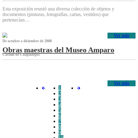
Esta exposición reunió una diversa colección de objetos y
documentos (pinturas, fotografías, cartas, vestidos) que
pertenecían…
Ver más
De octubre a diciembre de 2008
Obras maestras del Museo Amparo
Castillo de Chapultepec
‌
Ver más
1
2
3
4
5
6
7
8
9
10