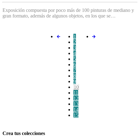
Exposición compuesta por poco más de 100 pinturas de mediano y
gran formato, además de algunos objetos, en los que se…
1
2
3
4
5
6
7
8
9
10
11
12
13
14
15
Crea tus colecciones