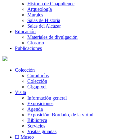
Historia de Chapultepec
Arqueología
Murales
Salas de Historia
Salas del Alcázar
Educación
Materiales de divulgación
Glosario
Publicaciones
Colección
Curadurías
Colección
Gigapixel
Visita
Información general
Exposiciones
Agenda
Exposición: Bordado, de la virtud
Biblioteca
Servicios
Visitas guiadas
El Museo