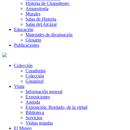
Historia de Chapultepec
Arqueología
Murales
Salas de Historia
Salas del Alcázar
Educación
Materiales de divulgación
Glosario
Publicaciones
Colección
Curadurías
Colección
Gigapixel
Visita
Información general
Exposiciones
Agenda
Exposición: Bordado, de la virtud
Biblioteca
Servicios
Visitas guiadas
El Museo