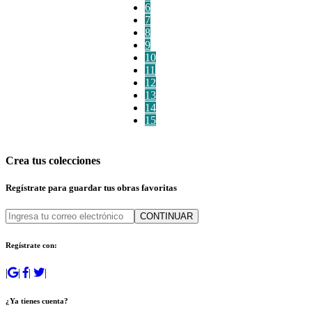
6
7
8
9
10
11
12
13
14
15
Crea tus colecciones
Regístrate para guardar tus obras favoritas
CONTINUAR
Regístrate con:
|
|
|
|
¿Ya tienes cuenta?