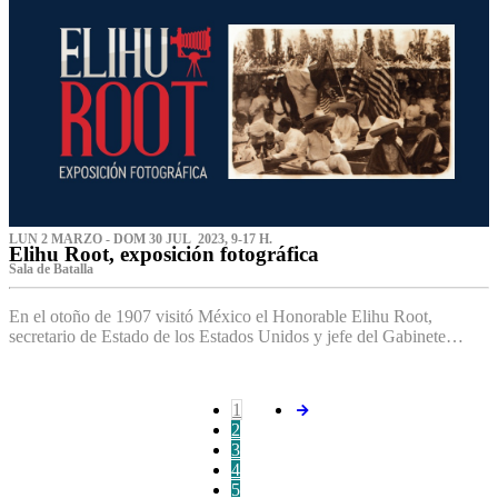
LUN 2 MARZO - DOM 30 JUL 2023, 9-17 H.
Elihu Root, exposición fotográfica
Sala de Batalla
En el otoño de 1907 visitó México el Honorable Elihu Root,
secretario de Estado de los Estados Unidos y jefe del Gabinete…
1
2
3
4
5