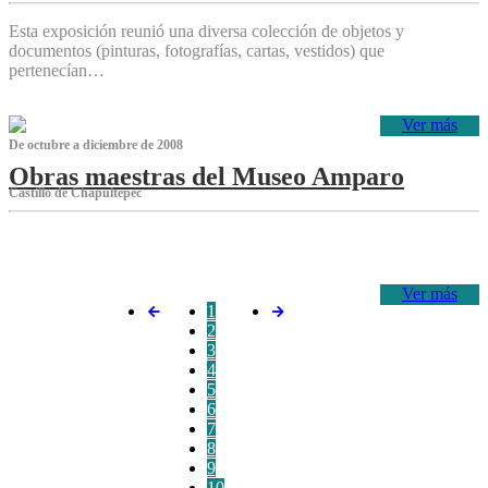
Esta exposición reunió una diversa colección de objetos y
documentos (pinturas, fotografías, cartas, vestidos) que
pertenecían…
Ver más
De octubre a diciembre de 2008
Obras maestras del Museo Amparo
Castillo de Chapultepec
‌
Ver más
1
2
3
4
5
6
7
8
9
10