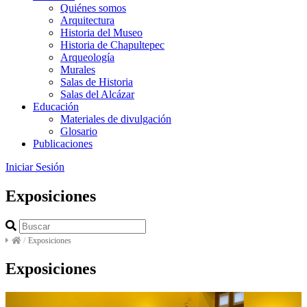
Quiénes somos
Arquitectura
Historia del Museo
Historia de Chapultepec
Arqueología
Murales
Salas de Historia
Salas del Alcázar
Educación
Materiales de divulgación
Glosario
Publicaciones
Iniciar Sesión
Exposiciones
/
Exposiciones
Exposiciones