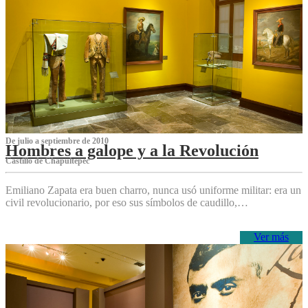
De julio a septiembre de 2010
Hombres a galope y a la Revolución
Castillo de Chapultepec
Emiliano Zapata era buen charro, nunca usó uniforme militar: era un
civil revolucionario, por eso sus símbolos de caudillo,…
Ver más