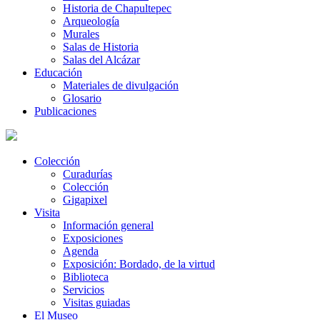
Historia de Chapultepec
Arqueología
Murales
Salas de Historia
Salas del Alcázar
Educación
Materiales de divulgación
Glosario
Publicaciones
Colección
Curadurías
Colección
Gigapixel
Visita
Información general
Exposiciones
Agenda
Exposición: Bordado, de la virtud
Biblioteca
Servicios
Visitas guiadas
El Museo