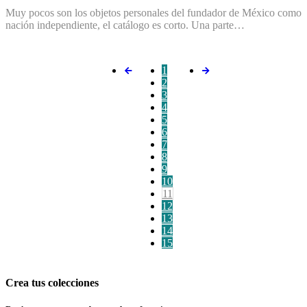
Muy pocos son los objetos personales del fundador de México como
nación independiente, el catálogo es corto. Una parte…
1
2
3
4
5
6
7
8
9
10
11
12
13
14
15
Crea tus colecciones