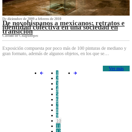
De diciembre de 2009 a febrero de 2010
De novohispanos a mexicanos: retratos e
identidad colectiva en una sociedad en
transición
Castillo de Chapultepec
Exposición compuesta por poco más de 100 pinturas de mediano y
gran formato, además de algunos objetos, en los que se…
Ver más
1
2
3
4
5
6
7
8
9
10
11
12