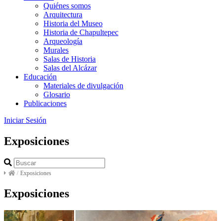
Quiénes somos
Arquitectura
Historia del Museo
Historia de Chapultepec
Arqueología
Murales
Salas de Historia
Salas del Alcázar
Educación
Materiales de divulgación
Glosario
Publicaciones
Iniciar Sesión
Exposiciones
/
Exposiciones
Exposiciones