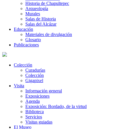
Historia de Chapultepec
Arqueología
Murales
Salas de Historia
Salas del Alcázar
Educación
Materiales de divulgación
Glosario
Publicaciones
Colección
Curadurías
Colección
Gigapixel
Visita
Información general
Exposiciones
Agenda
Exposición: Bordado, de la virtud
Biblioteca
Servicios
Visitas guiadas
El Museo