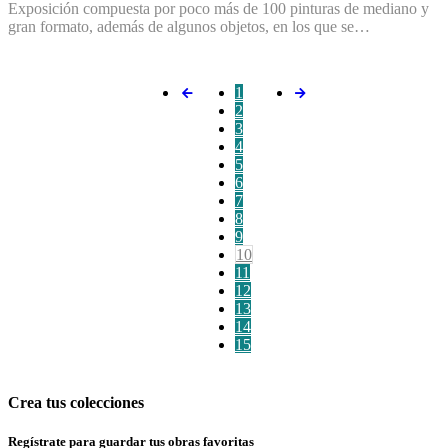
Exposición compuesta por poco más de 100 pinturas de mediano y
gran formato, además de algunos objetos, en los que se…
1
2
3
4
5
6
7
8
9
10
11
12
13
14
15
Crea tus colecciones
Regístrate para guardar tus obras favoritas