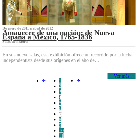
De enero de 2011 a abril de 2012
Amanecer de una nación: de Nueva
España a México, 1765-1836
Salas de historia
En sus nueve salas, esta exhibición ofrece un recorrido por la lucha
independentista desde sus orígenes en el año de…
Ver más
1
2
3
4
5
6
7
8
9
10
11