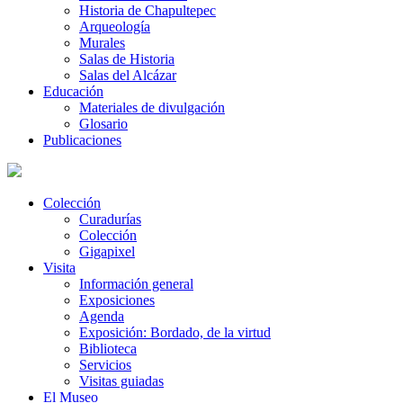
Historia de Chapultepec
Arqueología
Murales
Salas de Historia
Salas del Alcázar
Educación
Materiales de divulgación
Glosario
Publicaciones
Colección
Curadurías
Colección
Gigapixel
Visita
Información general
Exposiciones
Agenda
Exposición: Bordado, de la virtud
Biblioteca
Servicios
Visitas guiadas
El Museo