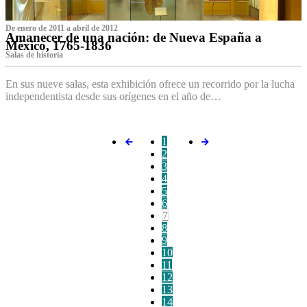
De enero de 2011 a abril de 2012
Amanecer de una nación: de Nueva España a
México, 1765-1836
Salas de historia
En sus nueve salas, esta exhibición ofrece un recorrido por la lucha
independentista desde sus orígenes en el año de…
1
2
3
4
5
6
7
8
9
10
11
12
13
14