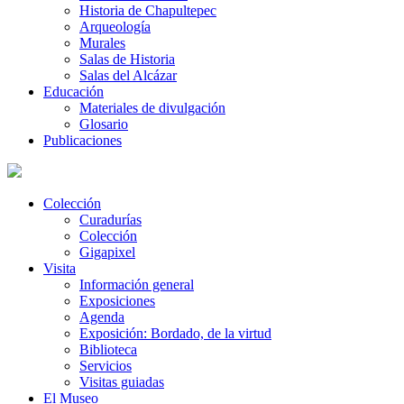
Historia de Chapultepec
Arqueología
Murales
Salas de Historia
Salas del Alcázar
Educación
Materiales de divulgación
Glosario
Publicaciones
Colección
Curadurías
Colección
Gigapixel
Visita
Información general
Exposiciones
Agenda
Exposición: Bordado, de la virtud
Biblioteca
Servicios
Visitas guiadas
El Museo