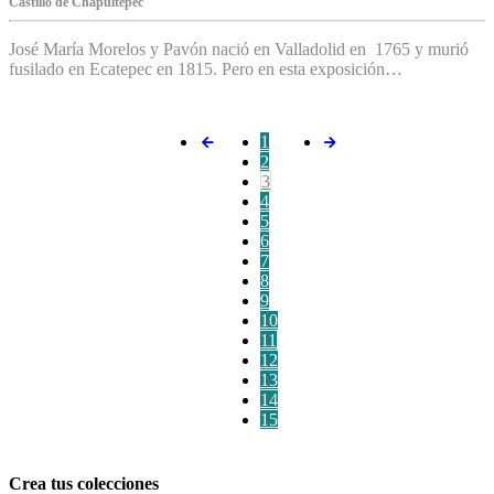
C‌astillo de Chapultepec
José María Morelos y Pavón nació en Valladolid en 1765 y murió
fusilado en Ecatepec en 1815. Pero en esta exposición…
1
2
3
4
5
6
7
8
9
10
11
12
13
14
15
Crea tus colecciones