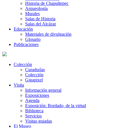
Historia de Chapultepec
Arqueología
Murales
Salas de Historia
Salas del Alcázar
Educación
Materiales de divulgación
Glosario
Publicaciones
Colección
Curadurías
Colección
Gigapixel
Visita
Información general
Exposiciones
Agenda
Exposición: Bordado, de la virtud
Biblioteca
Servicios
Visitas guiadas
El Museo