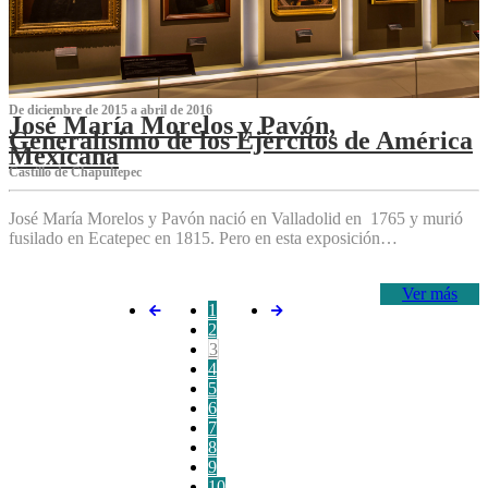
De diciembre de 2015 a abril de 2016
José María Morelos y Pavón,
Generalísimo de los Ejércitos de América
Mexicana
C‌astillo de Chapultepec
José María Morelos y Pavón nació en Valladolid en 1765 y murió
fusilado en Ecatepec en 1815. Pero en esta exposición…
Ver más
1
2
3
4
5
6
7
8
9
10