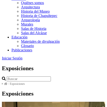
Quiénes somos
Arquitectura
Historia del Museo
Historia de Chapultepec
Arqueología
Murales
Salas de Historia
Salas del Alcázar
Educación
Materiales de divulgación
Glosario
Publicaciones
Iniciar Sesión
Exposiciones
/
Exposiciones
Exposiciones