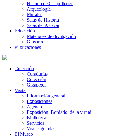
Historia de Chapultepec
Arqueología
Murales
Salas de Historia
Salas del Alcázar
Educación
Materiales de divulgación
Glosario
Publicaciones
Colección
Curadurías
Colección
Gigapixel
Visita
Información general
Exposiciones
Agenda
Exposición: Bordado, de la virtud
Biblioteca
Servicios
Visitas guiadas
El Museo