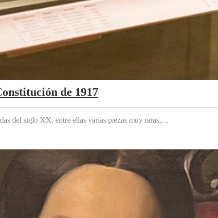
Constitución de 1917
das del siglo XX, entre ellas varias piezas muy raras,…