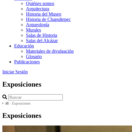
Quiénes somos
Arquitectura
Historia del Museo
Historia de Chapultepec
Arqueología
Murales
Salas de Historia
Salas del Alcázar
Educación
Materiales de divulgación
Glosario
Publicaciones
Iniciar Sesión
Exposiciones
/
Exposiciones
Exposiciones