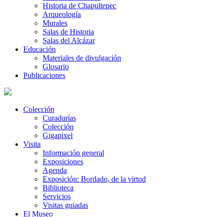
Historia de Chapultepec
Arqueología
Murales
Salas de Historia
Salas del Alcázar
Educación
Materiales de divulgación
Glosario
Publicaciones
Colección
Curadurías
Colección
Gigapixel
Visita
Información general
Exposiciones
Agenda
Exposición: Bordado, de la virtud
Biblioteca
Servicios
Visitas guiadas
El Museo