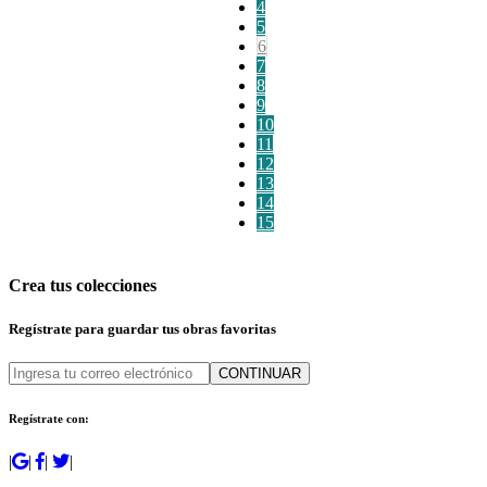
4
5
6
7
8
9
10
11
12
13
14
15
Crea tus colecciones
Regístrate para guardar tus obras favoritas
CONTINUAR
Regístrate con:
|
|
|
|