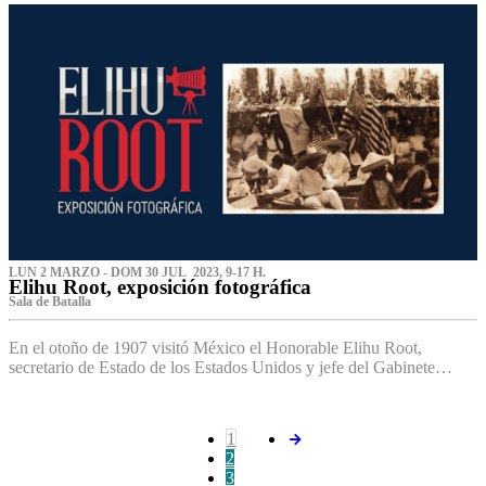
LUN 2 MARZO - DOM 30 JUL 2023, 9-17 H.
Elihu Root, exposición fotográfica
Sala de Batalla
En el otoño de 1907 visitó México el Honorable Elihu Root,
secretario de Estado de los Estados Unidos y jefe del Gabinete…
1
2
3