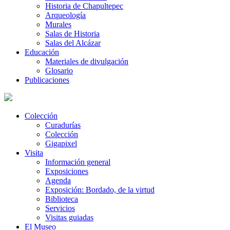
Historia de Chapultepec
Arqueología
Murales
Salas de Historia
Salas del Alcázar
Educación
Materiales de divulgación
Glosario
Publicaciones
Colección
Curadurías
Colección
Gigapixel
Visita
Información general
Exposiciones
Agenda
Exposición: Bordado, de la virtud
Biblioteca
Servicios
Visitas guiadas
El Museo