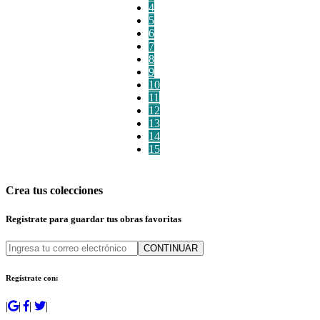
4
5
6
7
8
9
10
11
12
13
14
15
Crea tus colecciones
Regístrate para guardar tus obras favoritas
CONTINUAR
Regístrate con:
|
|
|
|