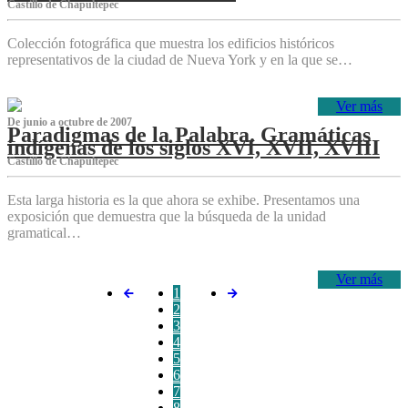
Castillo de Chapultepec
Colección fotográfica que muestra los edificios históricos
representativos de la ciudad de Nueva York y en la que se…
Ver más
De junio a octubre de 2007
Paradigmas de la Palabra. Gramáticas
indígenas de los siglos XVI, XVII, XVIII
Castillo de Chapultepec
Esta larga historia es la que ahora se exhibe. Presentamos una
exposición que demuestra que la búsqueda de la unidad
gramatical…
Ver más
1
2
3
4
5
6
7
8