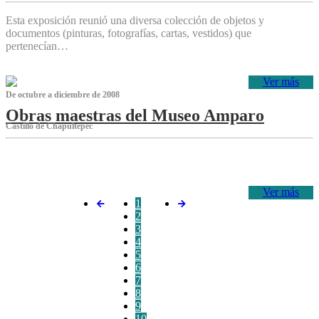
Esta exposición reunió una diversa colección de objetos y
documentos (pinturas, fotografías, cartas, vestidos) que
pertenecían…
Ver más
De octubre a diciembre de 2008
Obras maestras del Museo Amparo
Castillo de Chapultepec
‌
Ver más
1
2
3
4
5
6
7
8
9
10