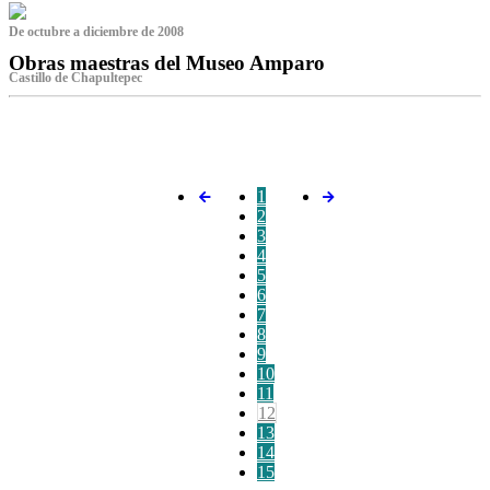
De octubre a diciembre de 2008
Obras maestras del Museo Amparo
Castillo de Chapultepec
‌
1
2
3
4
5
6
7
8
9
10
11
12
13
14
15