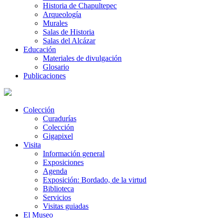
Historia de Chapultepec
Arqueología
Murales
Salas de Historia
Salas del Alcázar
Educación
Materiales de divulgación
Glosario
Publicaciones
Colección
Curadurías
Colección
Gigapixel
Visita
Información general
Exposiciones
Agenda
Exposición: Bordado, de la virtud
Biblioteca
Servicios
Visitas guiadas
El Museo