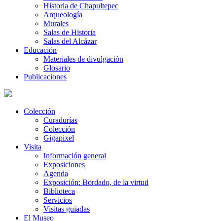
Historia de Chapultepec
Arqueología
Murales
Salas de Historia
Salas del Alcázar
Educación
Materiales de divulgación
Glosario
Publicaciones
Colección
Curadurías
Colección
Gigapixel
Visita
Información general
Exposiciones
Agenda
Exposición: Bordado, de la virtud
Biblioteca
Servicios
Visitas guiadas
El Museo