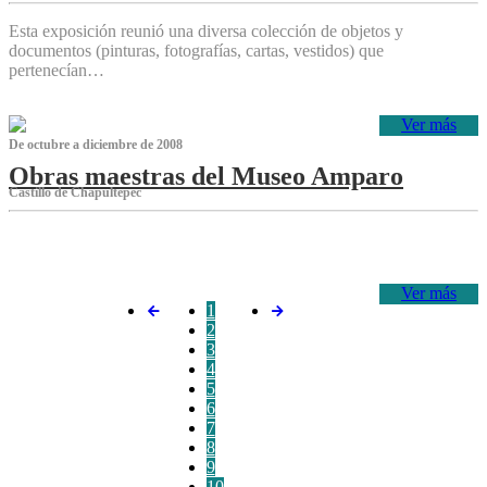
Esta exposición reunió una diversa colección de objetos y
documentos (pinturas, fotografías, cartas, vestidos) que
pertenecían…
Ver más
De octubre a diciembre de 2008
Obras maestras del Museo Amparo
Castillo de Chapultepec
‌
Ver más
1
2
3
4
5
6
7
8
9
10