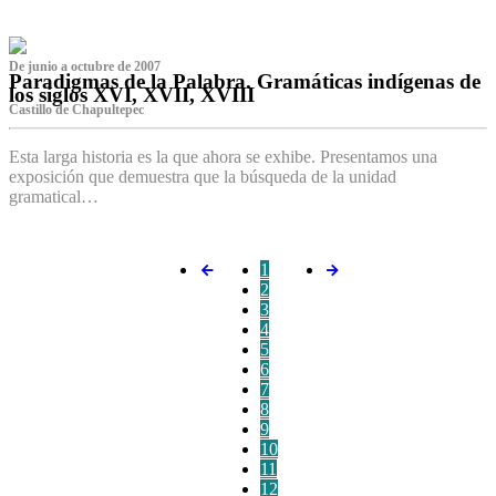
De junio a octubre de 2007
Paradigmas de la Palabra. Gramáticas indígenas de
los siglos XVI, XVII, XVIII
Castillo de Chapultepec
Esta larga historia es la que ahora se exhibe. Presentamos una
exposición que demuestra que la búsqueda de la unidad
gramatical…
1
2
3
4
5
6
7
8
9
10
11
12