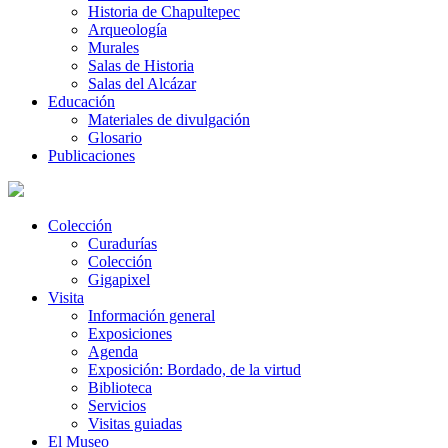
Historia de Chapultepec
Arqueología
Murales
Salas de Historia
Salas del Alcázar
Educación
Materiales de divulgación
Glosario
Publicaciones
Colección
Curadurías
Colección
Gigapixel
Visita
Información general
Exposiciones
Agenda
Exposición: Bordado, de la virtud
Biblioteca
Servicios
Visitas guiadas
El Museo