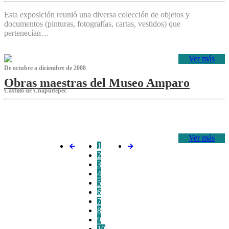
Esta exposición reunió una diversa colección de objetos y
documentos (pinturas, fotografías, cartas, vestidos) que
pertenecían…
Ver más
De octubre a diciembre de 2008
Obras maestras del Museo Amparo
Castillo de Chapultepec
‌
Ver más
1
2
3
4
5
6
7
8
9
10