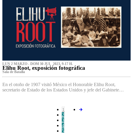
LUN 2 MARZO - DOM 30 JUL 2023, 9-17 H.
Elihu Root, exposición fotográfica
Sala de Batalla
En el otoño de 1907 visitó México el Honorable Elihu Root,
secretario de Estado de los Estados Unidos y jefe del Gabinete…
1
2
3
4
5