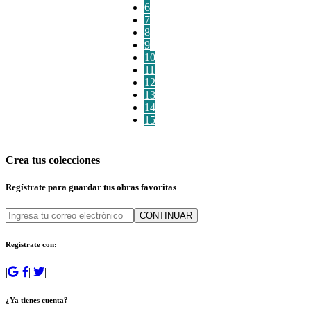
6
7
8
9
10
11
12
13
14
15
Crea tus colecciones
Regístrate para guardar tus obras favoritas
CONTINUAR
Regístrate con:
|
|
|
|
¿Ya tienes cuenta?