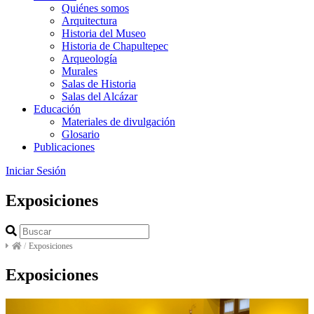
Quiénes somos
Arquitectura
Historia del Museo
Historia de Chapultepec
Arqueología
Murales
Salas de Historia
Salas del Alcázar
Educación
Materiales de divulgación
Glosario
Publicaciones
Iniciar Sesión
Exposiciones
/
Exposiciones
Exposiciones