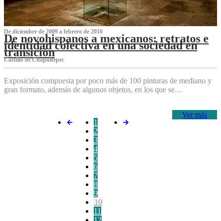
De diciembre de 2009 a febrero de 2010
De novohispanos a mexicanos: retratos e
identidad colectiva en una sociedad en
transición
Castillo de Chapultepec
Exposición compuesta por poco más de 100 pinturas de mediano y
gran formato, además de algunos objetos, en los que se…
Ver más
1
2
3
4
5
6
7
8
9
10
11
12