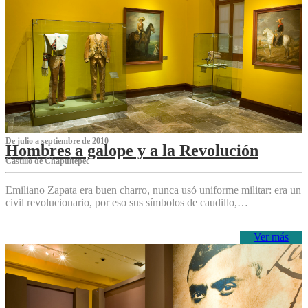
De julio a septiembre de 2010
Hombres a galope y a la Revolución
Castillo de Chapultepec
Emiliano Zapata era buen charro, nunca usó uniforme militar: era un
civil revolucionario, por eso sus símbolos de caudillo,…
Ver más