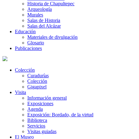
Historia de Chapultepec
Arqueología
Murales
Salas de Historia
Salas del Alcázar
Educación
Materiales de divulgación
Glosario
Publicaciones
Colección
Curadurías
Colección
Gigapixel
Visita
Información general
Exposiciones
Agenda
Exposición: Bordado, de la virtud
Biblioteca
Servicios
Visitas guiadas
El Museo