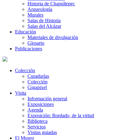
Historia de Chapultepec
Arqueología
Murales
Salas de Historia
Salas del Alcázar
Educación
Materiales de divulgación
Glosario
Publicaciones
Colección
Curadurías
Colección
Gigapixel
Visita
Información general
Exposiciones
Agenda
Exposición: Bordado, de la virtud
Biblioteca
Servicios
Visitas guiadas
El Museo