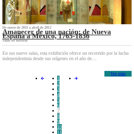
De enero de 2011 a abril de 2012
Amanecer de una nación: de Nueva
España a México, 1765-1836
Salas de historia
En sus nueve salas, esta exhibición ofrece un recorrido por la lucha
independentista desde sus orígenes en el año de…
Ver más
1
2
3
4
5
6
7
8
9
10
11