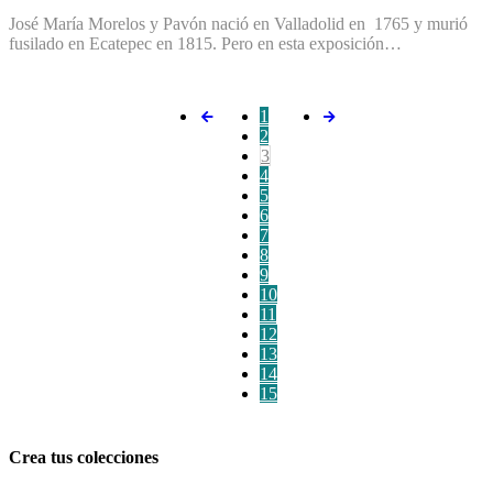
José María Morelos y Pavón nació en Valladolid en 1765 y murió
fusilado en Ecatepec en 1815. Pero en esta exposición…
1
2
3
4
5
6
7
8
9
10
11
12
13
14
15
Crea tus colecciones