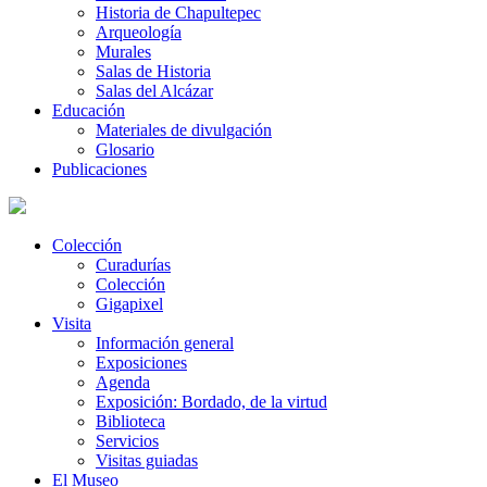
Historia de Chapultepec
Arqueología
Murales
Salas de Historia
Salas del Alcázar
Educación
Materiales de divulgación
Glosario
Publicaciones
Colección
Curadurías
Colección
Gigapixel
Visita
Información general
Exposiciones
Agenda
Exposición: Bordado, de la virtud
Biblioteca
Servicios
Visitas guiadas
El Museo