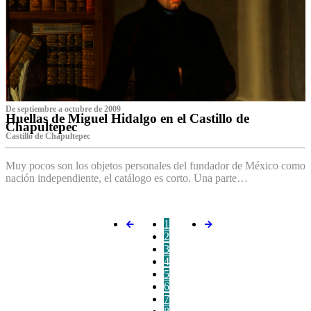
De septiembre a octubre de 2009
Huellas de Miguel Hidalgo en el Castillo de
Chapultepec
Castillo de Chapultepec
Muy pocos son los objetos personales del fundador de México como
nación independiente, el catálogo es corto. Una parte…
1
2
3
4
5
6
7