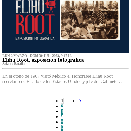
LUN 2 MARZO - DOM 30 JUL 2023, 9-17 H.
Elihu Root, exposición fotográfica
Sala de Batalla
En el otoño de 1907 visitó México el Honorable Elihu Root,
secretario de Estado de los Estados Unidos y jefe del Gabinete…
1
2
3
4
5
6