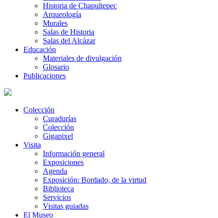
Historia de Chapultepec
Arqueología
Murales
Salas de Historia
Salas del Alcázar
Educación
Materiales de divulgación
Glosario
Publicaciones
Colección
Curadurías
Colección
Gigapixel
Visita
Información general
Exposiciones
Agenda
Exposición: Bordado, de la virtud
Biblioteca
Servicios
Visitas guiadas
El Museo