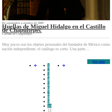
De septiembre a octubre de 2009
Huellas de Miguel Hidalgo en el Castillo
de Chapultepec
Castillo de Chapultepec
Muy pocos son los objetos personales del fundador de México como
nación independiente, el catálogo es corto. Una parte…
Ver más
1
2
3
4
5
6
7
8
9
10
11