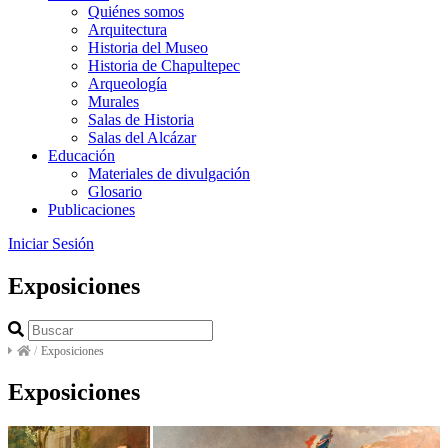
Quiénes somos
Arquitectura
Historia del Museo
Historia de Chapultepec
Arqueología
Murales
Salas de Historia
Salas del Alcázar
Educación
Materiales de divulgación
Glosario
Publicaciones
Iniciar Sesión
Exposiciones
/
Exposiciones
Exposiciones