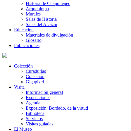
Historia de Chapultepec
Arqueología
Murales
Salas de Historia
Salas del Alcázar
Educación
Materiales de divulgación
Glosario
Publicaciones
Colección
Curadurías
Colección
Gigapixel
Visita
Información general
Exposiciones
Agenda
Exposición: Bordado, de la virtud
Biblioteca
Servicios
Visitas guiadas
El Museo