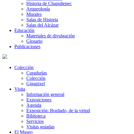
Historia de Chapultepec
Arqueología
Murales
Salas de Historia
Salas del Alcázar
Educación
Materiales de divulgación
Glosario
Publicaciones
Colección
Curadurías
Colección
Gigapixel
Visita
Información general
Exposiciones
Agenda
Exposición: Bordado, de la virtud
Biblioteca
Servicios
Visitas guiadas
El Museo