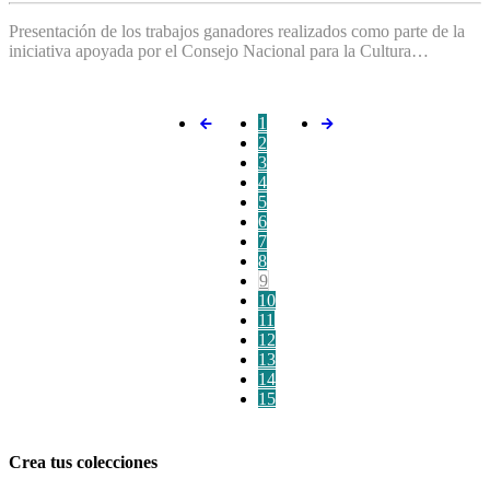
Presentación de los trabajos ganadores realizados como parte de la
iniciativa apoyada por el Consejo Nacional para la Cultura…
1
2
3
4
5
6
7
8
9
10
11
12
13
14
15
Crea tus colecciones