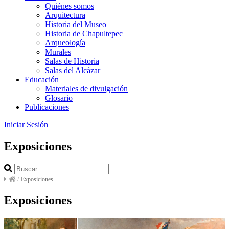
Quiénes somos
Arquitectura
Historia del Museo
Historia de Chapultepec
Arqueología
Murales
Salas de Historia
Salas del Alcázar
Educación
Materiales de divulgación
Glosario
Publicaciones
Iniciar Sesión
Exposiciones
/
Exposiciones
Exposiciones