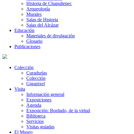
Historia de Chapultepec
Arqueología
Murales
Salas de Historia
Salas del Alcázar
Educación
Materiales de divulgación
Glosario
Publicaciones
Colección
Curadurías
Colección
Gigapixel
Visita
Información general
Exposiciones
Agenda
Exposición: Bordado, de la virtud
Biblioteca
Servicios
Visitas guiadas
El Museo