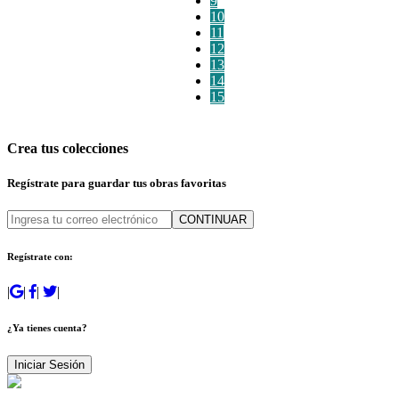
9
10
11
12
13
14
15
Crea tus colecciones
Regístrate para guardar tus obras favoritas
CONTINUAR
Regístrate con:
|
|
|
|
¿Ya tienes cuenta?
Iniciar Sesión