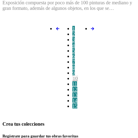
Exposición compuesta por poco más de 100 pinturas de mediano y
gran formato, además de algunos objetos, en los que se…
1
2
3
4
5
6
7
8
9
10
11
12
13
14
15
Crea tus colecciones
Regístrate para guardar tus obras favoritas