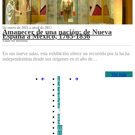
De enero de 2011 a abril de 2012
Amanecer de una nación: de Nueva
España a México, 1765-1836
Salas de historia
En sus nueve salas, esta exhibición ofrece un recorrido por la lucha
independentista desde sus orígenes en el año de…
Ver más
1
2
3
4
5
6
7
8
9
10
11