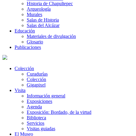
Historia de Chapultepec
Arqueología
Murales
Salas de Historia
Salas del Alcázar
Educación
Materiales de divulgación
Glosario
Publicaciones
Colección
Curadurías
Colección
Gigapixel
Visita
Información general
Exposiciones
Agenda
Exposición: Bordado, de la virtud
Biblioteca
Servicios
Visitas guiadas
El Museo