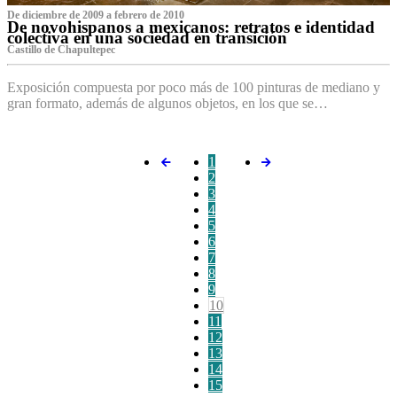
De diciembre de 2009 a febrero de 2010
De novohispanos a mexicanos: retratos e identidad
colectiva en una sociedad en transición
Castillo de Chapultepec
Exposición compuesta por poco más de 100 pinturas de mediano y
gran formato, además de algunos objetos, en los que se…
1
2
3
4
5
6
7
8
9
10
11
12
13
14
15