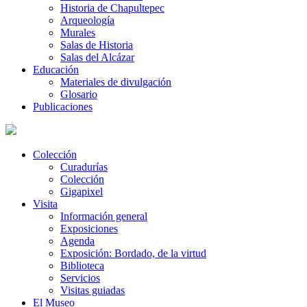
Historia de Chapultepec
Arqueología
Murales
Salas de Historia
Salas del Alcázar
Educación
Materiales de divulgación
Glosario
Publicaciones
Colección
Curadurías
Colección
Gigapixel
Visita
Información general
Exposiciones
Agenda
Exposición: Bordado, de la virtud
Biblioteca
Servicios
Visitas guiadas
El Museo