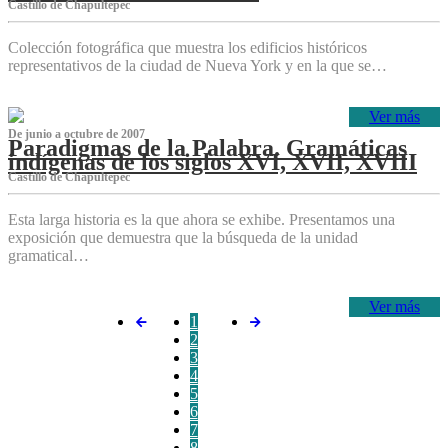
Castillo de Chapultepec
Colección fotográfica que muestra los edificios históricos
representativos de la ciudad de Nueva York y en la que se…
Ver más
De junio a octubre de 2007
Paradigmas de la Palabra. Gramáticas
indígenas de los siglos XVI, XVII, XVIII
Castillo de Chapultepec
Esta larga historia es la que ahora se exhibe. Presentamos una
exposición que demuestra que la búsqueda de la unidad
gramatical…
Ver más
1
2
3
4
5
6
7
8