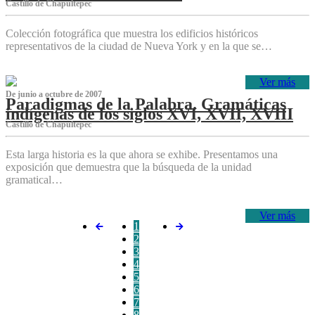
Castillo de Chapultepec
Colección fotográfica que muestra los edificios históricos
representativos de la ciudad de Nueva York y en la que se…
Ver más
De junio a octubre de 2007
Paradigmas de la Palabra. Gramáticas
indígenas de los siglos XVI, XVII, XVIII
Castillo de Chapultepec
Esta larga historia es la que ahora se exhibe. Presentamos una
exposición que demuestra que la búsqueda de la unidad
gramatical…
Ver más
1
2
3
4
5
6
7
8