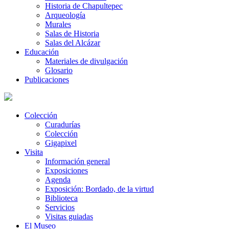
Historia de Chapultepec
Arqueología
Murales
Salas de Historia
Salas del Alcázar
Educación
Materiales de divulgación
Glosario
Publicaciones
Colección
Curadurías
Colección
Gigapixel
Visita
Información general
Exposiciones
Agenda
Exposición: Bordado, de la virtud
Biblioteca
Servicios
Visitas guiadas
El Museo