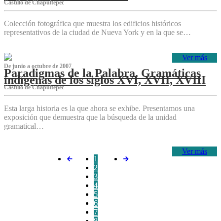
Castillo de Chapultepec
Colección fotográfica que muestra los edificios históricos
representativos de la ciudad de Nueva York y en la que se…
Ver más
De junio a octubre de 2007
Paradigmas de la Palabra. Gramáticas
indígenas de los siglos XVI, XVII, XVIII
Castillo de Chapultepec
Esta larga historia es la que ahora se exhibe. Presentamos una
exposición que demuestra que la búsqueda de la unidad
gramatical…
Ver más
1
2
3
4
5
6
7
8