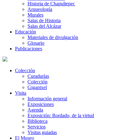
Historia de Chapultepec
Arqueología
Murales
Salas de Historia
Salas del Alcázar
Educación
Materiales de divulgación
Glosario
Publicaciones
Colección
Curadurías
Colección
Gigapixel
Visita
Información general
Exposiciones
Agenda
Exposición: Bordado, de la virtud
Biblioteca
Servicios
Visitas guiadas
El Museo