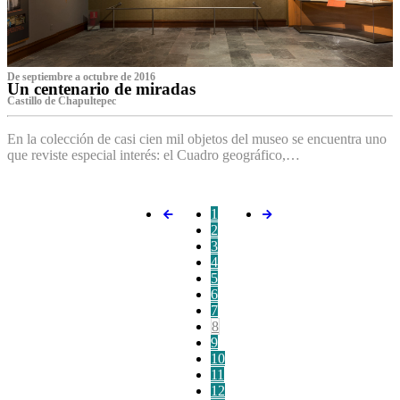
De septiembre a octubre de 2016
Un centenario de miradas
Castillo de Chapultepec
En la colección de casi cien mil objetos del museo se encuentra uno
que reviste especial interés: el Cuadro geográfico,…
1
2
3
4
5
6
7
8
9
10
11
12