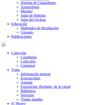
Historia de Chapultepec
Arqueología
Murales
Salas de Historia
Salas del Alcázar
Educación
Materiales de divulgación
Glosario
Publicaciones
Colección
Curadurías
Colección
Gigapixel
Visita
Información general
Exposiciones
Agenda
Exposición: Bordado, de la virtud
Biblioteca
Servicios
Visitas guiadas
El Museo