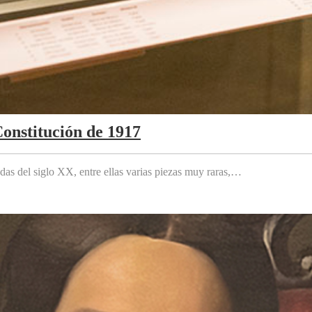
Constitución de 1917
das del siglo XX, entre ellas varias piezas muy raras,…