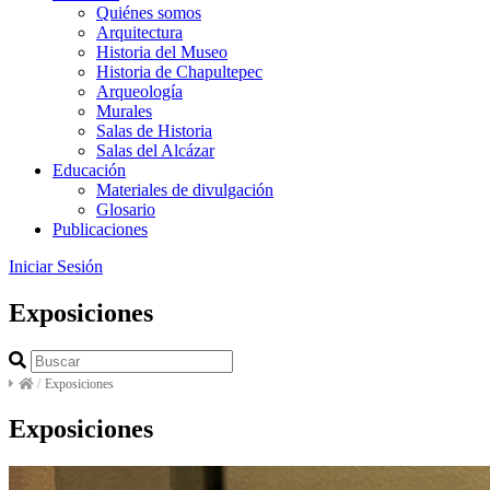
Quiénes somos
Arquitectura
Historia del Museo
Historia de Chapultepec
Arqueología
Murales
Salas de Historia
Salas del Alcázar
Educación
Materiales de divulgación
Glosario
Publicaciones
Iniciar Sesión
Exposiciones
/
Exposiciones
Exposiciones