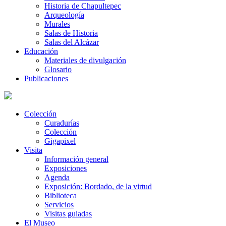
Historia de Chapultepec
Arqueología
Murales
Salas de Historia
Salas del Alcázar
Educación
Materiales de divulgación
Glosario
Publicaciones
Colección
Curadurías
Colección
Gigapixel
Visita
Información general
Exposiciones
Agenda
Exposición: Bordado, de la virtud
Biblioteca
Servicios
Visitas guiadas
El Museo