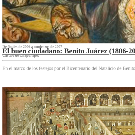
De finales de 2006 a comienzos de 2007
El buen ciudadano: Benito Juárez (1806-2
Castillo de Chapultepec
En el marco de los festejos por el Bicentenario del Natalicio de Beni