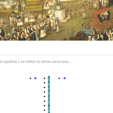
ral española y su reflejo en tierras mexicanas.…
1
2
3
4
5
6
7
8