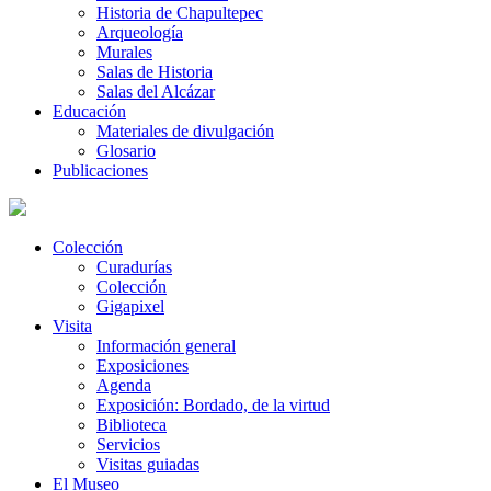
Historia de Chapultepec
Arqueología
Murales
Salas de Historia
Salas del Alcázar
Educación
Materiales de divulgación
Glosario
Publicaciones
Colección
Curadurías
Colección
Gigapixel
Visita
Información general
Exposiciones
Agenda
Exposición: Bordado, de la virtud
Biblioteca
Servicios
Visitas guiadas
El Museo