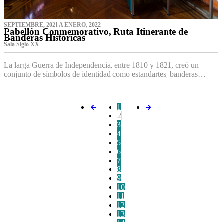
SEPTIEMBRE, 2021 A ENERO, 2022
Pabellón Conmemorativo, Ruta Itinerante de
Banderas Históricas
Sala Siglo XX
La larga Guerra de Independencia, entre 1810 y 1821, creó un
conjunto de símbolos de identidad como estandartes, banderas…
1
2
3
4
5
6
7
8
9
10
11
12
13