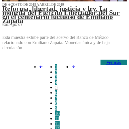
DE AGOSTO DE 2018 A ABRIL DE 2019
Reforma, libertad, justicia y ley. La
moneda del Ejército Libertador del Sur
en el centenario luctuoso de Emiliano
Zapata
Sala Siglo XX
Esta muestra exhibe parte del acervo del Banco de México
relacionado con Emiliano Zapata. Monedas única y de baja
circulación…
Ver más
1
2
3
4
5
6
7
8
9
10
11
12
13