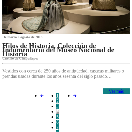
De marzo a agosto de 2015
Hilos de Historia, Colección de
Indumentaria del Museo Nacional de
Historia
Castillo de Chapultepec
Vestidos con cerca de 250 años de antigüedad, casacas militares o
prendas usadas durante los años sesenta del siglo pasado…
Ver más
1
2
3
4
5
6
7