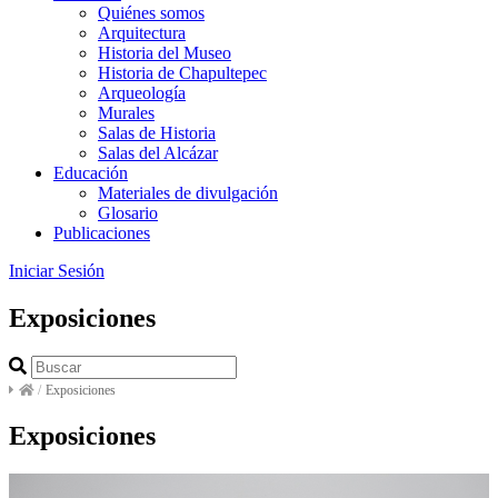
Quiénes somos
Arquitectura
Historia del Museo
Historia de Chapultepec
Arqueología
Murales
Salas de Historia
Salas del Alcázar
Educación
Materiales de divulgación
Glosario
Publicaciones
Iniciar Sesión
Exposiciones
/
Exposiciones
Exposiciones