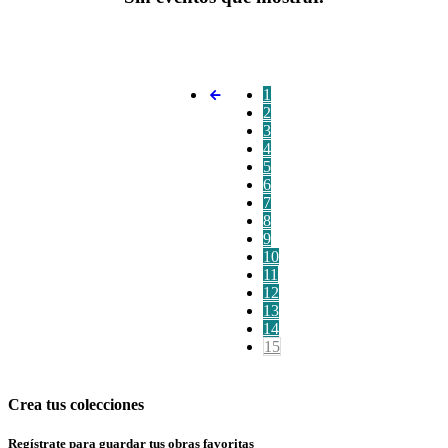
1
2
3
4
5
6
7
8
9
10
11
12
13
14
15
Crea tus colecciones
Regístrate para guardar tus obras favoritas