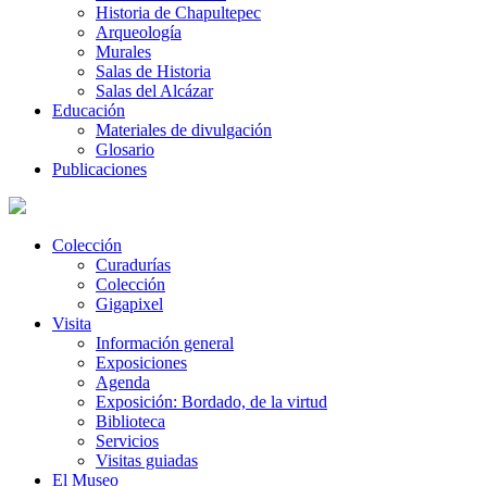
Historia de Chapultepec
Arqueología
Murales
Salas de Historia
Salas del Alcázar
Educación
Materiales de divulgación
Glosario
Publicaciones
Colección
Curadurías
Colección
Gigapixel
Visita
Información general
Exposiciones
Agenda
Exposición: Bordado, de la virtud
Biblioteca
Servicios
Visitas guiadas
El Museo