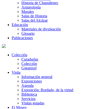
Historia de Chapultepec
Arqueología
Murales
Salas de Historia
Salas del Alcázar
Educación
Materiales de divulgación
Glosario
Publicaciones
Colección
Curadurías
Colección
Gigapixel
Visita
Información general
Exposiciones
Agenda
Exposición: Bordado, de la virtud
Biblioteca
Servicios
Visitas guiadas
El Museo