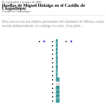
De septiembre a octubre de 2009
Huellas de Miguel Hidalgo en el Castillo de
Chapultepec
Castillo de Chapultepec
Muy pocos son los objetos personales del fundador de México como
nación independiente, el catálogo es corto. Una parte…
1
2
3
4
5
6
7
8
9
10
11
12
13
14
15