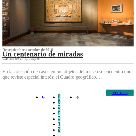
De septiembre a octubre de 2016
Un centenario de miradas
Castillo de Chapultepec
En la colección de casi cien mil objetos del museo se encuentra uno
que reviste especial interés: el Cuadro geográfico,…
Ver más
1
2
3
4
5
6
7
8