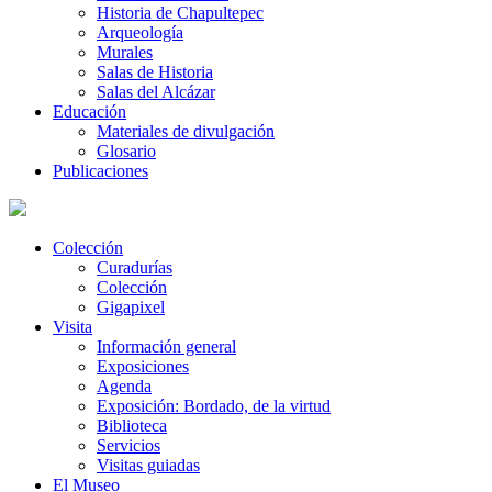
Historia de Chapultepec
Arqueología
Murales
Salas de Historia
Salas del Alcázar
Educación
Materiales de divulgación
Glosario
Publicaciones
Colección
Curadurías
Colección
Gigapixel
Visita
Información general
Exposiciones
Agenda
Exposición: Bordado, de la virtud
Biblioteca
Servicios
Visitas guiadas
El Museo