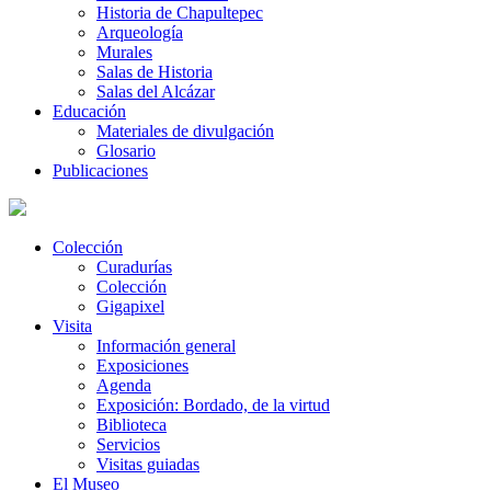
Historia de Chapultepec
Arqueología
Murales
Salas de Historia
Salas del Alcázar
Educación
Materiales de divulgación
Glosario
Publicaciones
Colección
Curadurías
Colección
Gigapixel
Visita
Información general
Exposiciones
Agenda
Exposición: Bordado, de la virtud
Biblioteca
Servicios
Visitas guiadas
El Museo