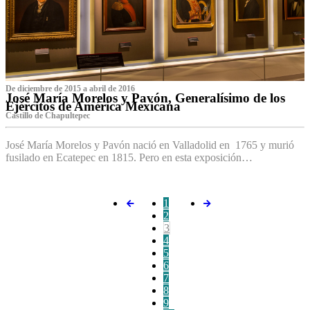
De diciembre de 2015 a abril de 2016
José María Morelos y Pavón, Generalísimo de los
Ejércitos de América Mexicana
C‌astillo de Chapultepec
José María Morelos y Pavón nació en Valladolid en 1765 y murió
fusilado en Ecatepec en 1815. Pero en esta exposición…
1
2
3
4
5
6
7
8
9