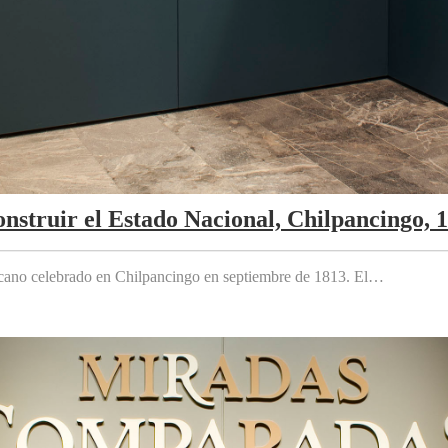
nstruir el Estado Nacional, Chilpancingo, 
cano celebrado en Chilpancingo en septiembre de 1813. El…