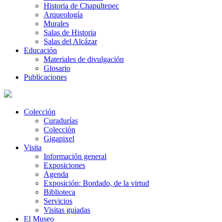
Historia de Chapultepec
Arqueología
Murales
Salas de Historia
Salas del Alcázar
Educación
Materiales de divulgación
Glosario
Publicaciones
Colección
Curadurías
Colección
Gigapixel
Visita
Información general
Exposiciones
Agenda
Exposición: Bordado, de la virtud
Biblioteca
Servicios
Visitas guiadas
El Museo