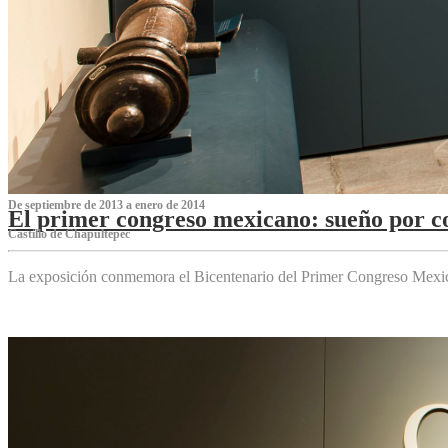
De septiembre de 2013 a enero de 2014
El primer congreso mexicano: sueño por co
Castillo de Chapultepec
La exposición conmemora el Bicentenario del Primer Congreso Mexi