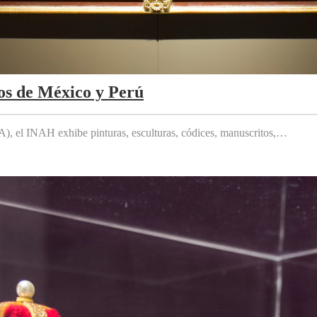
os de México y Perú
 el INAH exhibe pinturas, esculturas, códices, manuscritos,…