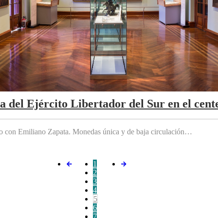
da del Ejército Libertador del Sur en el cen
do con Emiliano Zapata. Monedas única y de baja circulación…
1
2
3
4
5
6
7