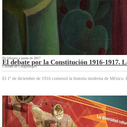
De febrero a junio de 2017
El debate por la Constitución 1916-1917. 
Castillo de Chapultepec
El 1º de diciembre de 1916 comenzó la historia moderna de México. Es