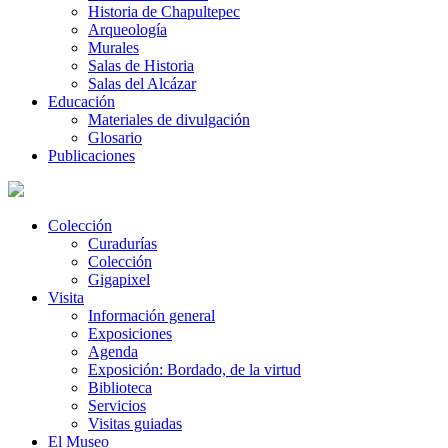
Historia de Chapultepec
Arqueología
Murales
Salas de Historia
Salas del Alcázar
Educación
Materiales de divulgación
Glosario
Publicaciones
Colección
Curadurías
Colección
Gigapixel
Visita
Información general
Exposiciones
Agenda
Exposición: Bordado, de la virtud
Biblioteca
Servicios
Visitas guiadas
El Museo